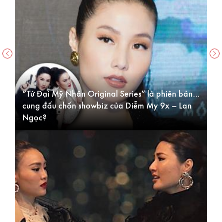
“Tứ Đại Mỹ Nhân Original Series” là phiên bản…
cung đấu chốn showbiz của Diễm My 9x – Lan
L
Ngọc?
M