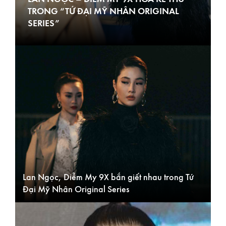
TRONG “TỨ ĐẠI MỸ NHÂN ORIGINAL
SERIES”
Lan Ngọc, Diễm My 9X bắn giết nhau trong Tứ
Đ
Đại Mỹ Nhân Original Series
D