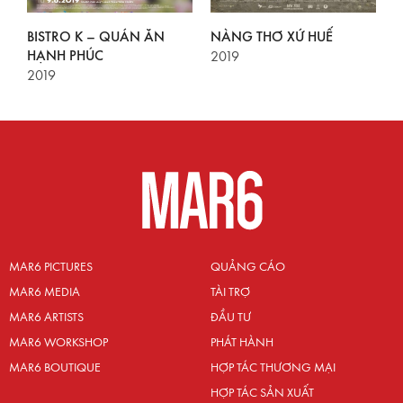
A
BISTRO K – QUÁN ĂN
NÀNG THƠ XỨ HUẾ
M
HẠNH PHÚC
2019
2
2019
MAR6 PICTURES
QUẢNG CÁO
MAR6 MEDIA
TÀI TRỢ
MAR6 ARTISTS
ĐẦU TƯ
MAR6 WORKSHOP
PHÁT HÀNH
MAR6 BOUTIQUE
HỢP TÁC THƯƠNG MẠI
HỢP TÁC SẢN XUẤT