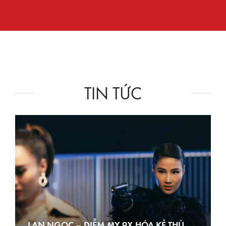
TIN TỨC
LAN NGỌC – DIỄM MY 9X HÓA KẺ THÙ