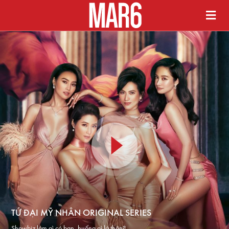
TỨ ĐẠI MỸ NHÂN ORIGINAL SERIES
Showbiz làm gì có bạn, huống gì là thân?