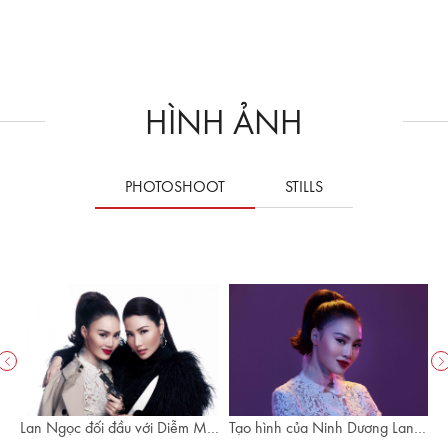
HÌNH ẢNH
PHOTOSHOOT
STILLS
Lan Ngọc đối đầu với Diễm My
Tạo hình của Ninh Dương Lan
T