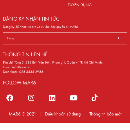
TUYỂN DỤNG
ĐĂNG KÝ NHẬN TIN TỨC
Đăng ký để nhận tin tức và ưu đãi độc quyền từ MAR6
THÔNG TIN LIÊN HỆ
Địa chỉ: Tầng 3, 338 Bến Vân Đồn, Phường 1, Quận 4, TP. Hồ Chí Minh.
Email:
info@mar6.vn
Điện thoại:
028 3535 2988
FOLLOW MAR6
MAR6 © 2021
Điều khoản sử dụng
Thông tin bảo mật