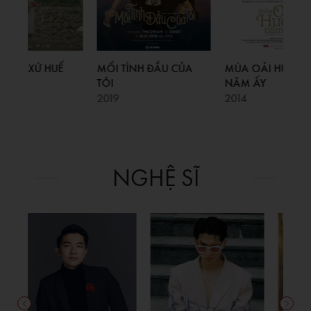
Ế
MỐI TÌNH ĐẦU CỦA
MÙA OẢI HƯƠNG
TỨ 
TÔI
NĂM ẤY
ORI
2019
2014
202
NGHỆ SĨ