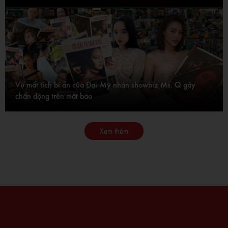
Vụ mất tích bí ẩn của Đại Mỹ nhân showbiz Ms. Q gây
chấn động trên mặt báo
Xem thêm