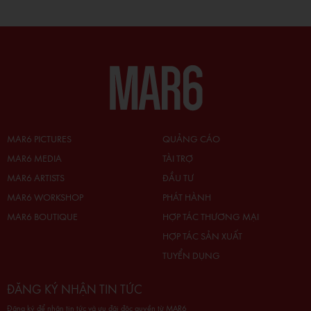
MAR6 PICTURES
QUẢNG CÁO
MAR6 MEDIA
TÀI TRỢ
MAR6 ARTISTS
ĐẦU TƯ
MAR6 WORKSHOP
PHÁT HÀNH
MAR6 BOUTIQUE
HỢP TÁC THƯƠNG MẠI
HỢP TÁC SẢN XUẤT
TUYỂN DỤNG
ĐĂNG KÝ NHẬN TIN TỨC
Đăng ký để nhận tin tức và ưu đãi độc quyền từ MAR6