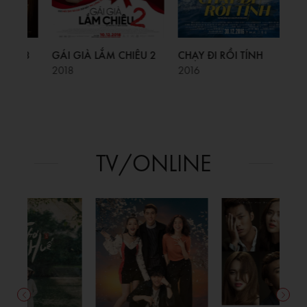
U 3
GÁI GIÀ LẮM CHIÊU 2
CHẠY ĐI RỒI TÍNH
HOÀ
CÙ
2018
2016
202
TV/ONLINE