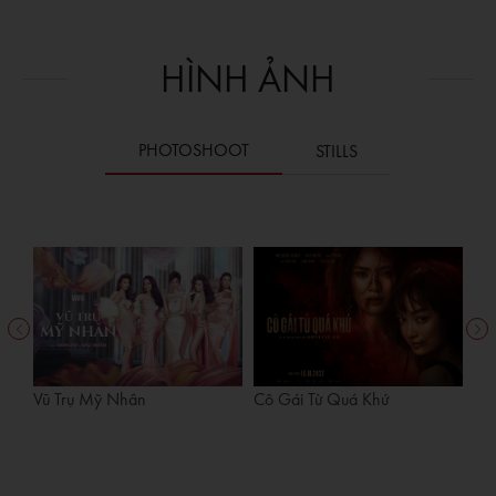
HÌNH ẢNH
PHOTOSHOOT
STILLS
Vũ Trụ Mỹ Nhân
Cô Gái Từ Quá Khứ
Tứ
Ser