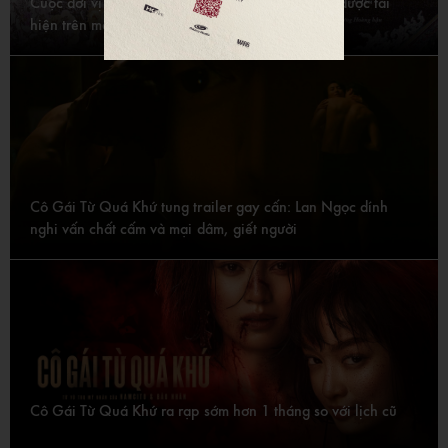
Cuộc đời vị Hoàng hậu cuối cùng của Việt Nam được tái
hiện trên màn ảnh rộng
Cô Gái Từ Quá Khứ tung trailer gay cấn: Lan Ngọc dính
nghi vấn chất cấm và mại dâm, giết người
Cô Gái Từ Quá Khứ ra rạp sớm hơn 1 tháng so với lịch cũ