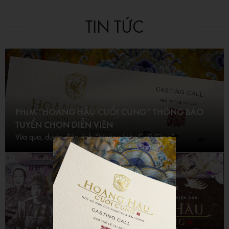
TIN TỨC
PHIM “HOÀNG HẬU CUỐI CÙNG” THÔNG BÁO
TUYỂN CHỌN DIỄN VIÊN
Vừa qua, dự án điện ảnh “Hoàng Hậu Cuối Cùng”...