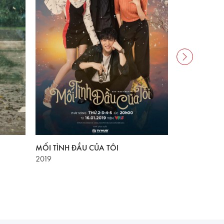
MỐI TÌNH ĐẦU CỦA TÔI
MÙA OẢI H
2019
2014