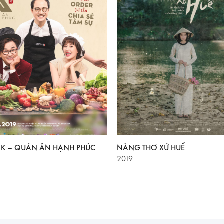
O K – QUÁN ĂN HẠNH PHÚC
NÀNG THƠ XỨ HUẾ
2019