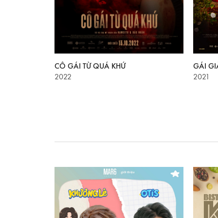
G
CÔ GÁI TỪ QUÁ KHỨ
GÁI GI
2022
2021