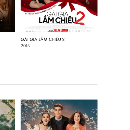
GÁI GIÀ LẮM CHIÊU 2
CHẠY ĐI RỒI
2018
2016