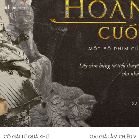
tái hiện trên
CÔ GÁI TỪ QUÁ KHỨ
GÁI GIÀ LẮM CHIÊU V