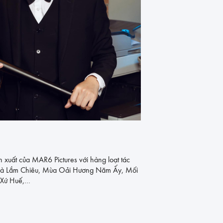
 xuất của MAR6 Pictures với hàng loạt tác
ià Lắm Chiêu, Mùa Oải Hương Năm Ấy, Mối
 Xứ Huế,…