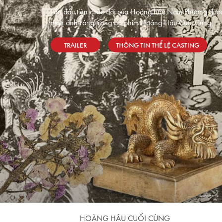
Lần đầu tiên cuộc đời của Hoàng hậu Nam Phương được 
màn ảnh rộng trong bộ phim Hoàng Hậu Cuối Cùng.
TRAILER
THÔNG TIN THỂ LỆ CASTING
HOÀNG HẬU CUỐI CÙNG