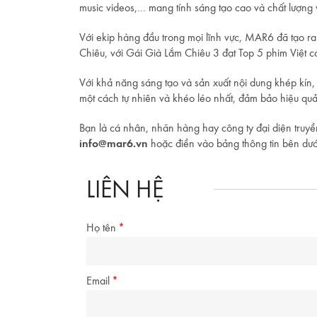
music videos,… mang tính sáng tạo cao và chất lượng vư
Với ekip hàng đầu trong mọi lĩnh vực, MAR6 đã tạo ra 
Chiêu, với Gái Già Lắm Chiêu 3 đạt Top 5 phim Việt có
Với khả năng sáng tạo và sản xuất nội dung khép kín
một cách tự nhiên và khéo léo nhất, đảm bảo hiệu quả
Bạn là cá nhân, nhãn hàng hay công ty đại diện truyền
info@mar6.vn
hoặc điền vào bảng thông tin bên dưới.
LIÊN HỆ
Họ tên
Email