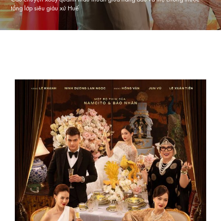
tầng lớp siêu giàu xứ Huế