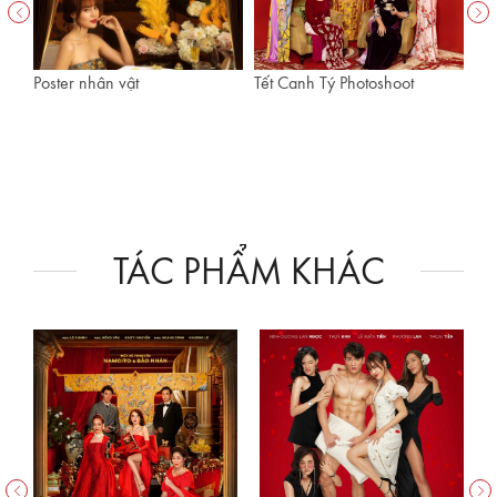
ọc
Poster nhân vật
Tết Canh Tý Photoshoot
Mil
TÁC PHẨM KHÁC