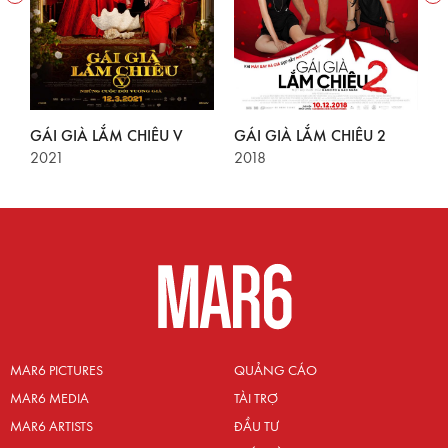
GÁI GIÀ LẮM CHIÊU V
GÁI GIÀ LẮM CHIÊU 2
C
2021
2018
2
MAR6 PICTURES
QUẢNG CÁO
MAR6 MEDIA
TÀI TRỢ
MAR6 ARTISTS
ĐẦU TƯ