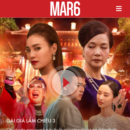
GÁI GIÀ LẮM CHIÊU 3
Câu chuyện xoay quanh mâu thuẫn giữa nàng dâu và mẹ chồng thuộc