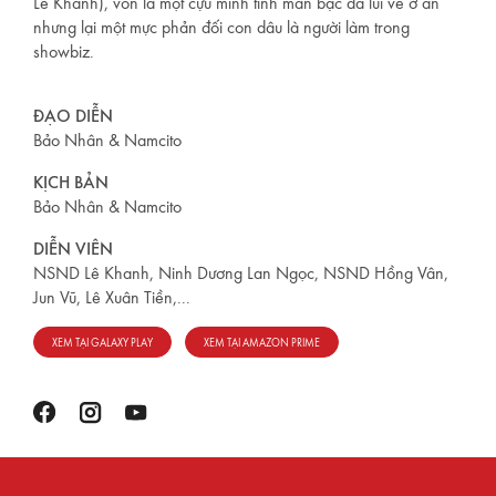
Lê Khanh), vốn là một cựu minh tinh màn bạc đã lui về ở ẩn
nhưng lại một mực phản đối con dâu là người làm trong
showbiz.
ĐẠO DIỄN
Bảo Nhân & Namcito
KỊCH BẢN
Bảo Nhân & Namcito
DIỄN VIÊN
NSND Lê Khanh, Ninh Dương Lan Ngọc, NSND Hồng Vân,
Jun Vũ, Lê Xuân Tiền,...
XEM TẠI GALAXY PLAY
XEM TẠI AMAZON PRIME