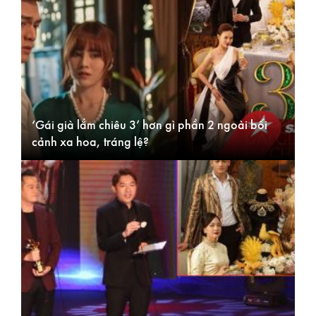
‘Gái già lắm chiêu 3’ hơn gì phần 2 ngoài bối
cảnh xa hoa, tráng lệ?