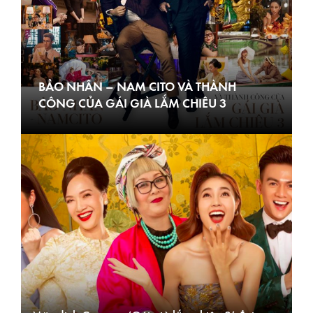
BẢO NHÂN – NAM CITO VÀ THÀNH
CÔNG CỦA GÁI GIÀ LẮM CHIÊU 3
B
c