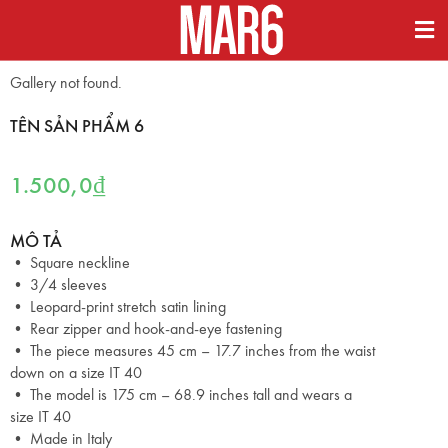
Gallery not found.
TÊN SẢN PHẨM 6
1.500,0
₫
MÔ TẢ
• Square neckline
• 3/4 sleeves
• Leopard-print stretch satin lining
• Rear zipper and hook-and-eye fastening
• The piece measures 45 cm – 17.7 inches from the waist
down on a size IT 40
• The model is 175 cm – 68.9 inches tall and wears a
size IT 40
• Made in Italy