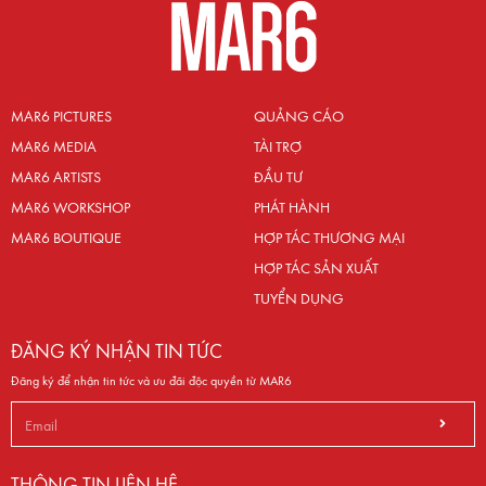
MAR6 PICTURES
QUẢNG CÁO
MAR6 MEDIA
TÀI TRỢ
MAR6 ARTISTS
ĐẦU TƯ
MAR6 WORKSHOP
PHÁT HÀNH
MAR6 BOUTIQUE
HỢP TÁC THƯƠNG MẠI
HỢP TÁC SẢN XUẤT
TUYỂN DỤNG
ĐĂNG KÝ NHẬN TIN TỨC
Đăng ký để nhận tin tức và ưu đãi độc quyền từ MAR6
THÔNG TIN LIÊN HỆ