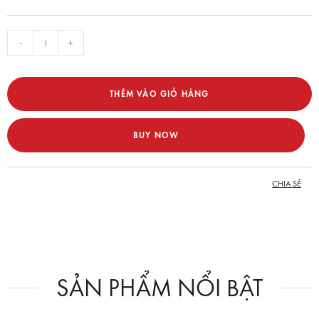
-
+
THÊM VÀO GIỎ HÀNG
BUY NOW
CHIA SẺ
SẢN PHẨM NỔI BẬT