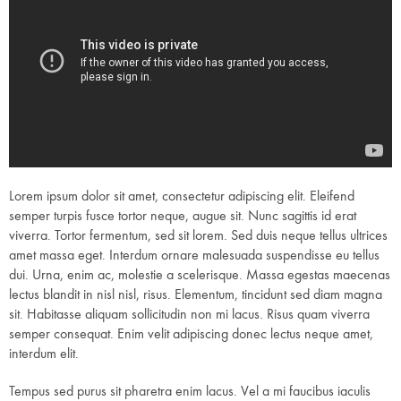
Lorem ipsum dolor sit amet, consectetur adipiscing elit. Eleifend
semper turpis fusce tortor neque, augue sit. Nunc sagittis id erat
viverra. Tortor fermentum, sed sit lorem. Sed duis neque tellus ultrices
amet massa eget. Interdum ornare malesuada suspendisse eu tellus
dui. Urna, enim ac, molestie a scelerisque. Massa egestas maecenas
lectus blandit in nisl nisl, risus. Elementum, tincidunt sed diam magna
sit. Habitasse aliquam sollicitudin non mi lacus. Risus quam viverra
semper consequat. Enim velit adipiscing donec lectus neque amet,
interdum elit.
Tempus sed purus sit pharetra enim lacus. Vel a mi faucibus iaculis