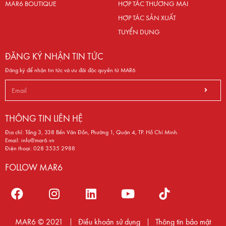
MAR6 BOUTIQUE
HỢP TÁC THƯƠNG MẠI
HỢP TÁC SẢN XUẤT
TUYỂN DỤNG
ĐĂNG KÝ NHẬN TIN TỨC
Đăng ký để nhận tin tức và ưu đãi độc quyền từ MAR6
THÔNG TIN LIÊN HỆ
Địa chỉ: Tầng 3, 338 Bến Vân Đồn, Phường 1, Quận 4, TP. Hồ Chí Minh.
Email:
info@mar6.vn
Điện thoại:
028 3535 2988
FOLLOW MAR6
MAR6 © 2021
Điều khoản sử dụng
Thông tin bảo mật