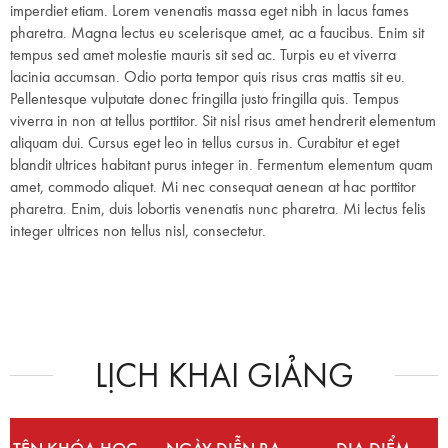
imperdiet etiam. Lorem venenatis massa eget nibh in lacus fames
pharetra. Magna lectus eu scelerisque amet, ac a faucibus. Enim sit
tempus sed amet molestie mauris sit sed ac. Turpis eu et viverra
lacinia accumsan. Odio porta tempor quis risus cras mattis sit eu.
Pellentesque vulputate donec fringilla justo fringilla quis. Tempus
viverra in non at tellus porttitor. Sit nisl risus amet hendrerit elementum
aliquam dui. Cursus eget leo in tellus cursus in. Curabitur et eget
blandit ultrices habitant purus integer in. Fermentum elementum quam
amet, commodo aliquet. Mi nec consequat aenean at hac porttitor
pharetra. Enim, duis lobortis venenatis nunc pharetra. Mi lectus felis
integer ultrices non tellus nisl, consectetur.
LỊCH KHAI GIẢNG