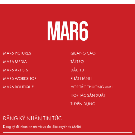
MAR6 PICTURES
QUẢNG CÁO
MAR6 MEDIA
TÀI TRỢ
MAR6 ARTISTS
ĐẦU TƯ
MAR6 WORKSHOP
PHÁT HÀNH
MAR6 BOUTIQUE
HỢP TÁC THƯƠNG MẠI
HỢP TÁC SẢN XUẤT
TUYỂN DỤNG
ĐĂNG KÝ NHẬN TIN TỨC
Đăng ký để nhận tin tức và ưu đãi độc quyền từ MAR6