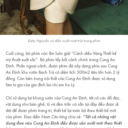
Kaity Nguyễn có diễn xuất vượt trội trong phim
Cuối cùng, bộ phim còn ẵm luôn giải “Cánh diều Vàng Thiết kế
mỹ thuật xuất sắc”. Bộ phim lấy bối cảnh chính trong Cung An
Định. Phần ngoại cảnh, đoàn phim đã xây dựng phía sau Cung
An Định khu vườn Bạch Trà có diện tích 500m2 tiêu tốn hơn 2 tỷ
đồng. Còn bên trong nội thất của Cung An Định được sử dụng
làm tư gia của gia đình ba chị em họ Lý.
Chỉ sử dụng lại khung sườn của Cung An Định, tất cả các đồ đạc,
vật dụng như bàn ghế, tủ và đèn trần có sẵn tại đây đều được di
dời để đoàn phim trang trí, thiết kế lại toàn bộ theo thiết kế mới
của phim. Đạo diễn Nam Cito từng chia sẻ:
“Tất cả những vật
dụng đưa vào Cung An Định đều được sản xuất mới theo thiết