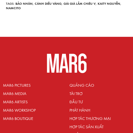
TAGS:
BẢO NHÂN
,
CÁNH DIỀU VÀNG
,
GÁI GIÀ LẮM CHIÊU V
,
KAITY NGUYỄN
,
NAMCITO
MAR6 PICTURES
QUẢNG CÁO
MAR6 MEDIA
TÀI TRỢ
MAR6 ARTISTS
ĐẦU TƯ
MAR6 WORKSHOP
PHÁT HÀNH
MAR6 BOUTIQUE
HỢP TÁC THƯƠNG MẠI
HỢP TÁC SẢN XUẤT