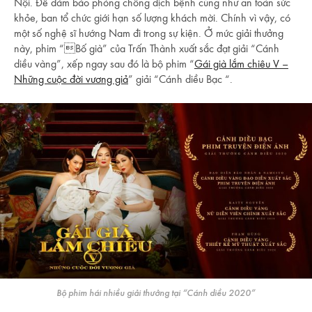
Nội. Để đảm bảo phòng chống dịch bệnh cũng như an toàn sức
khỏe, ban tổ chức giới hạn số lượng khách mời. Chính vì vậy, có
một số nghệ sĩ hướng Nam đi trong sự kiện. Ở mức giải thưởng
này, phim “Bố già” của Trấn Thành xuất sắc đạt giải “Cánh
diều vàng”, xếp ngay sau đó là bộ phim “
Gái già lắm chiêu V –
Những cuộc đời vương giả
” giải “Cánh diều Bạc “.
Bộ phim hái nhiều giải thưởng tại “Cánh diều 2020”