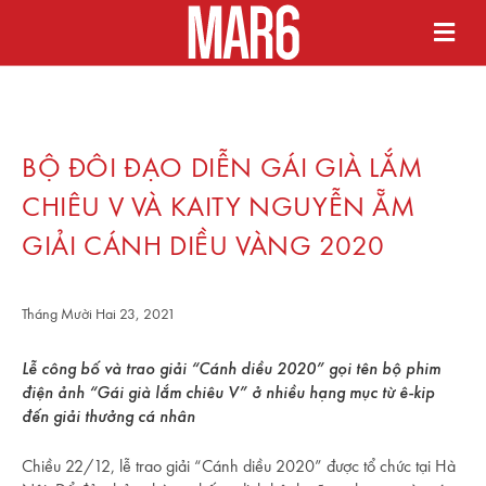
BỘ ĐÔI ĐẠO DIỄN GÁI GIÀ LẮM
CHIÊU V VÀ KAITY NGUYỄN ẴM
GIẢI CÁNH DIỀU VÀNG 2020
Tháng Mười Hai 23, 2021
Lễ công bố và trao giải “Cánh diều 2020” gọi tên bộ phim
điện ảnh “Gái già lắm chiêu V” ở nhiều hạng mục từ ê-kip
đến giải thưởng cá nhân
Chiều 22/12, lễ trao giải “Cánh diều 2020” được tổ chức tại Hà