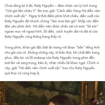
Chưa dừng lại ở đó, Kaity Nguyễn – đảm nhận vai Lý Linh trong
“Gái già lắm chiêu V” ẵm trọn giải “Cánh diều Vàng Nữ diễn viên
chính xuất sắc”. Ngay từ thời điểm phim khởi chiếu, diễn xuất của
Kaity Nguyễn đã nhanh chóng “làm mưa làm gió” khắp các diễn
đàn yêu phim ảnh. Nữ diễn viên được nhận xét có màn “lột xác”
ngoạn mục về ngoại hình, lối diễn, cách truyền đạt và đài từ của
Kaity Nguyễn cũng thăng hạng thấy rõ.
Trong phim, khán giả đặc biệt ấn tượng với đoạn “bắn” tiếng Anh
như gió của cô. Không những vậy, từ thần thái, khí chất đến trang
phục, đầu tóc và lối makeup của Kaity Nguyễn trong phim đều
toát lên vẻ sang trọng, kiêu kì, nhận nhiều lời khen ngợi. Chính vì
vậy, giải “Nữ diến viên chính xuất sắc” trao cho Kaity Nguyễn
quả thực vô cùng hợp lý.