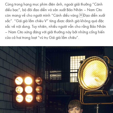
Cùng trong hạng mục phim điện ảnh, ngoài giải thưởng “Cánh
diều bạc”, bộ đôi đạo diễn và sản xuất Bảo Nhân – Nam Cito
còn mang về cho người mình “Cánh diều vàng Đạo diễn xuất
sắc”. “Gái già lắm chiêu V” từng được đánh giá không quá đặc
sắc về nội dung. Tuy nhiên, nhiều người vẫn cho rằng Bảo Nhân
– Nam Cito xứng đáng với giải thưởng này bởi những cống hiến
của cả hai trong loạt “vũ trụ Gái già lắm chiêu”.