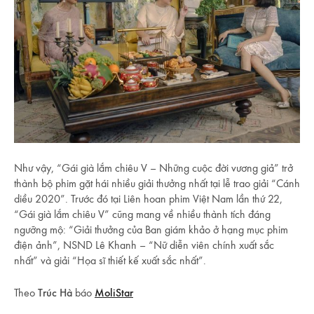
Như vậy, “Gái già lắm chiêu V – Những cuộc đời vương giả” trở
thành bộ phim gặt hái nhiều giải thưởng nhất tại lễ trao giải “Cánh
diều 2020”. Trước đó tại Liên hoan phim Việt Nam lần thứ 22,
“Gái già lắm chiêu V” cũng mang về nhiều thành tích đáng
ngưỡng mộ: “Giải thưởng của Ban giám khảo ở hạng mục phim
điện ảnh”, NSND Lê Khanh – “Nữ diễn viên chính xuất sắc
nhất” và giải “Họa sĩ thiết kế xuất sắc nhất”.
Theo
Trúc Hà
báo
MoliStar