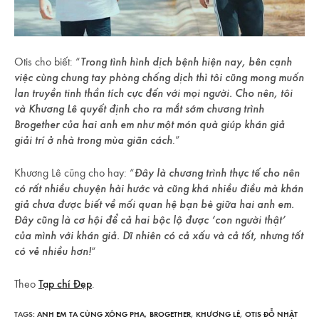
Otis cho biết: “
Trong tình hình dịch bệnh hiện nay, bên cạnh
việc cùng chung tay phòng chống dịch thì tôi cũng mong muốn
lan truyền tinh thần tích cực đến với mọi người. Cho nên, tôi
và Khương Lê quyết định cho ra mắt sớm chương trình
Brogether của hai anh em như một món quà giúp khán giả
giải trí ở nhà trong mùa giãn cách
.”
Khương Lê cũng cho hay: “
Đây là chương trình thực tế cho nên
có rất nhiều chuyện hài hước và cũng khá nhiều điều mà khán
giả chưa được biết về mối quan hệ bạn bè giữa hai anh em.
Đây cũng là cơ hội để cả hai bộc lộ được ‘con người thật’
của mình với khán giả. Dĩ nhiên có cả xấu và cả tốt, nhưng tốt
có vẻ nhiều hơn!
“
Theo
Tạp chí Đẹp
.
TAGS:
ANH EM TA CÙNG XÔNG PHA
,
BROGETHER
,
KHƯƠNG LÊ
,
OTIS ĐỖ NHẬT