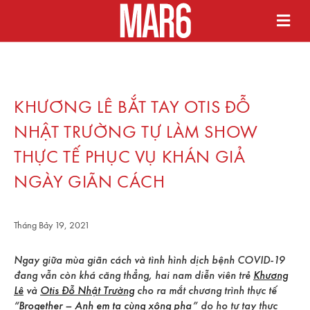
KHƯƠNG LÊ BẮT TAY OTIS ĐỖ
NHẬT TRƯỜNG TỰ LÀM SHOW
THỰC TẾ PHỤC VỤ KHÁN GIẢ
NGÀY GIÃN CÁCH
Tháng Bảy 19, 2021
Ngay giữa mùa giãn cách và tình hình dịch bệnh COVID-19
đang vẫn còn khá căng thẳng, hai nam diễn viên trẻ
Khương
Lê
và
Otis Đỗ Nhật Trường
cho ra mắt chương trình thực tế
“
Brogether – Anh em ta cùng xông pha
” do họ tự tay thực