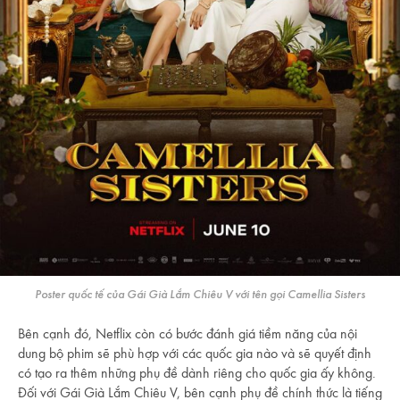
Poster quốc tế của Gái Già Lắm Chiêu V với tên gọi Camellia Sisters
Bên cạnh đó, Netflix còn có bước đánh giá tiềm năng của nội
dung bộ phim sẽ phù hợp với các quốc gia nào và sẽ quyết định
có tạo ra thêm những phụ đề dành riêng cho quốc gia ấy không.
Đối với Gái Già Lắm Chiêu V, bên cạnh phụ đề chính thức là tiếng