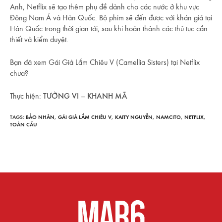
Anh, Netflix sẽ tạo thêm phụ đề dành cho các nước ở khu vực
Đông Nam Á và Hàn Quốc. Bộ phim sẽ đến được với khán giả tại
Hàn Quốc trong thời gian tới, sau khi hoàn thành các thủ tục cần
thiết và kiểm duyệt.
Bạn đã xem Gái Già Lắm Chiêu V (Camellia Sisters) tại Netflix
chưa?
Thực hiện:
TƯỜNG VI
–
KHANH MÃ
TAGS:
BẢO NHÂN
,
GÁI GIÀ LẮM CHIÊU V
,
KAITY NGUYỄN
,
NAMCITO
,
NETFLIX
,
TOÀN CẦU