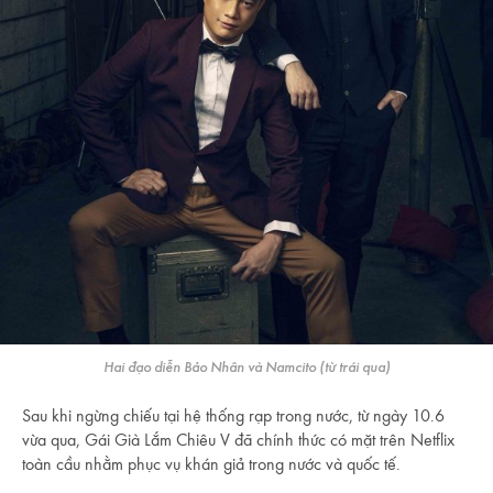
Hai đạo diễn Bảo Nhân và Namcito (từ trái qua)
Sau khi ngừng chiếu tại hệ thống rạp trong nước, từ ngày 10.6
vừa qua, Gái Già Lắm Chiêu V đã chính thức có mặt trên Netflix
toàn cầu nhằm phục vụ khán giả trong nước và quốc tế.