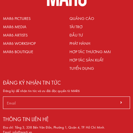
MAR6 PICTURES
QUẢNG CÁO
MAR6 MEDIA
TÀI TRỢ
MAR6 ARTISTS
ĐẦU TƯ
MAR6 WORKSHOP
PHÁT HÀNH
MAR6 BOUTIQUE
HỢP TÁC THƯƠNG MẠI
HỢP TÁC SẢN XUẤT
TUYỂN DỤNG
ĐĂNG KÝ NHẬN TIN TỨC
Đăng ký để nhận tin tức và ưu đãi độc quyền từ MAR6
THÔNG TIN LIÊN HỆ
Địa chỉ: Tầng 3, 338 Bến Vân Đồn, Phường 1, Quận 4, TP. Hồ Chí Minh.
Email:
info@mar6.vn