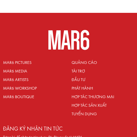
MAR6 PICTURES
QUẢNG CÁO
MAR6 MEDIA
TÀI TRỢ
MAR6 ARTISTS
ĐẦU TƯ
MAR6 WORKSHOP
PHÁT HÀNH
MAR6 BOUTIQUE
HỢP TÁC THƯƠNG MẠI
HỢP TÁC SẢN XUẤT
TUYỂN DỤNG
ĐĂNG KÝ NHẬN TIN TỨC
Đăng ký để nhận tin tức và ưu đãi độc quyền từ MAR6