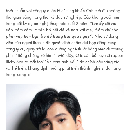
Mâu thuẫn với công ty quản lý cũ từng khiến Otis mất đi khoảng
thời gian vàng trong thời kỳ đầu sự nghiệp. Cậu không xuất hiện
trong bất kỳ dự án nghệ thuật nào suốt 2 năm.
“Lúc ấy tôi rơi
vào trầm cảm, muốn bỏ hết để về nhà với mẹ, thậm chí còn
phải vay tiền bạn bè để trang trải qua ngày”.
Nhờ sự động
viên của người thân, Otis quyết định chấm dứt hợp đồng cùng
công ty cũ, quay trở lại con đường nghệ thuật bằng việc đi casting
phim “Bằng chứng vô hình”. Mới đây, Otis còn bắt tay với rapper
Ricky Star ra mắt MV “Ăn cơm anh nấu” do chính cậu sáng tác
và thể hiện, khẳng định hướng phát triển thành nghệ sĩ đa năng
trong tương lai.