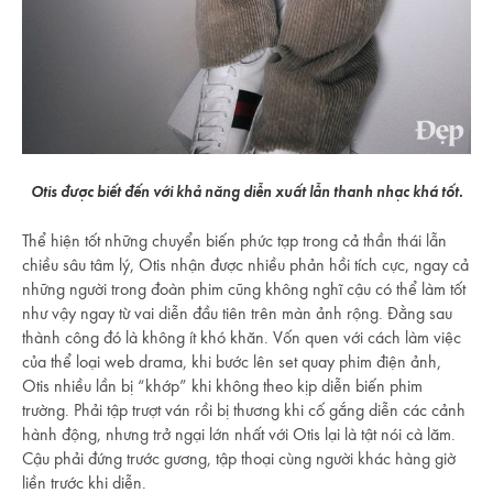
Otis được biết đến với khả năng diễn xuất lẫn thanh nhạc khá tốt.
Thể hiện tốt những chuyển biến phức tạp trong cả thần thái lẫn
chiều sâu tâm lý, Otis nhận được nhiều phản hồi tích cực, ngay cả
những người trong đoàn phim cũng không nghĩ cậu có thể làm tốt
như vậy ngay từ vai diễn đầu tiên trên màn ảnh rộng. Đằng sau
thành công đó là không ít khó khăn. Vốn quen với cách làm việc
của thể loại web drama, khi bước lên set quay phim điện ảnh,
Otis nhiều lần bị “khớp” khi không theo kịp diễn biến phim
trường. Phải tập trượt ván rồi bị thương khi cố gắng diễn các cảnh
hành động, nhưng trở ngại lớn nhất với Otis lại là tật nói cà lăm.
Cậu phải đứng trước gương, tập thoại cùng người khác hàng giờ
liền trước khi diễn.